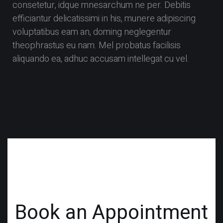
consetetur, idque mnesarchum ne per. Debitis
efficiantur delicatissimi in his, munere adipiscing
voluptatibus eam an, doming neglegentur
theophrastus eu nam. Mel probatus facilisis
aliquando ea, adhuc accusam intellegat cu vel.
Book an Appointment